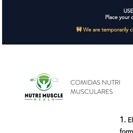
US
Place your 
🚧 We are temporarily c
COMIDAS NUTRI
MUSCULARES
1
.
El
form