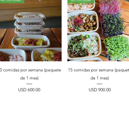
Vista rápida
Vista rápida
0 comidas por semana (paquete
15 comidas por semana (paque
de 1 mes)
de 1 mes)
Precio
Precio
USD 600.00
USD 900.00