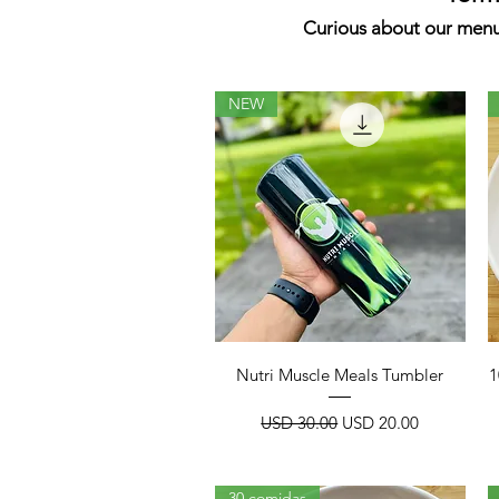
Curious about our menu 
NEW
Vista rápida
Nutri Muscle Meals Tumbler
1
Precio
Precio de oferta
USD 30.00
USD 20.00
30 comidas