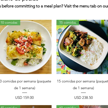
before committing to a meal plan? Visit the menu tab on our
10 comidas
15 comidas
Vista rápida
Vista rápida
0 comidas por semana (paquete
15 comidas por semana (paque
de 1 semana)
de 1 semana)
Precio
Precio
USD 159.00
USD 238.50
40 comidas
60 comidas