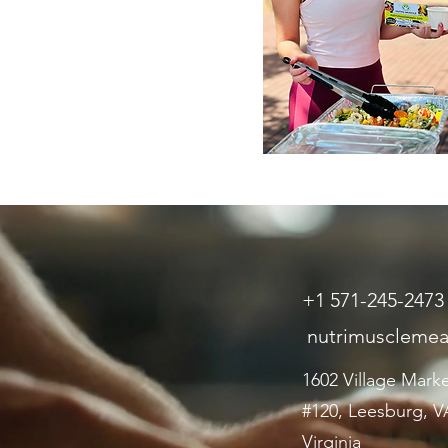
+1 571-245-2473
nutrimuscleme
1602 Village Mark
#120, Leesburg, VA
Virginia