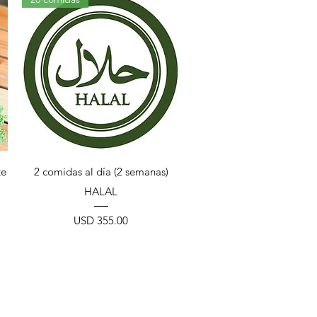
Vista rápida
te
2 comidas al día (2 semanas)
HALAL
Precio
USD 355.00