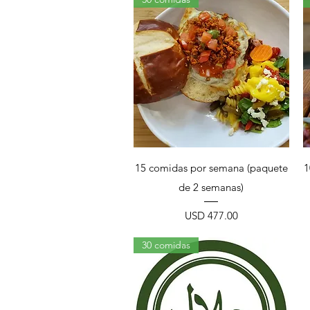
Vista rápida
15 comidas por semana (paquete
1
de 2 semanas)
Precio
USD 477.00
30 comidas