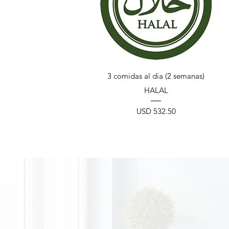
Vista rápida
3 comidas al día (2 semanas)
HALAL
Precio
USD 532.50