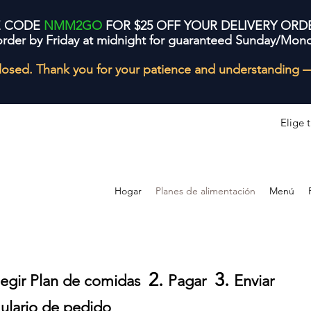
E CODE
NMM2GO
FOR $25 OFF YOUR DELIVERY ORD
order by Friday at midnight for guaranteed Sunday/Mond
losed. Thank you for your patience and understanding 
Elige 
Hogar
Planes de alimentación
Menú
2.
3.
egir P
la
n de comidas
Pagar
Enviar
ulario de pedido