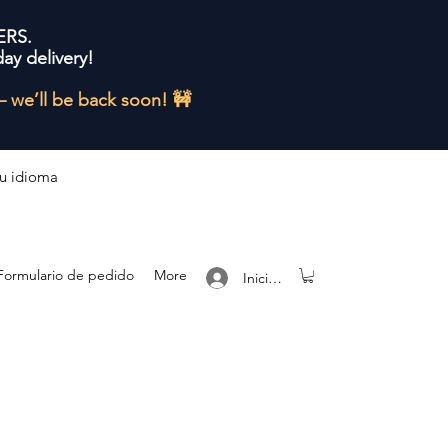
ERS.
ay delivery!
— we’ll be back soon! 🚧
tu idioma
Formulario de pedido
More
Iniciar sesión