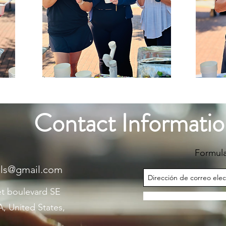
Contact Informati
Formula
als@gmail.com
et boulevard SE
, United States,