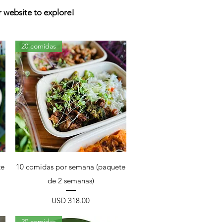
 website to explore!
20 comidas
Vista rápida
te
10 comidas por semana (paquete
de 2 semanas)
Precio
USD 318.00
20 comidas